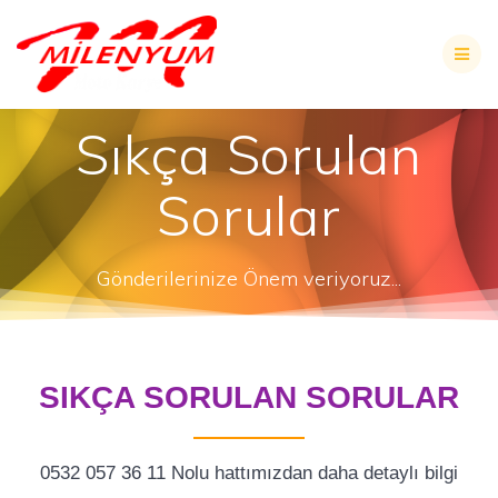
Skip
to
content
Sıkça Sorulan
Sorular
Gönderilerinize Önem veriyoruz...
SIKÇA SORULAN SORULAR
0532 057 36 11 Nolu hattımızdan daha detaylı bilgi