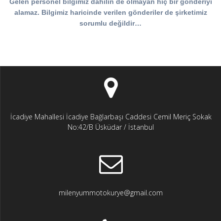
Gelen personel bilgimiz dahilin de olmayan hiç bir gönderiyi
alamaz. Bilgimiz haricinde verilen gönderiler de şirketimiz
sorumlu değildir…
İcadiye Mahallesi İcadiye Bağlarbaşı Caddesi Cemil Meriç Sokak
No:42/B Üsküdar / İstanbul
milenyummotokurye@gmail.com