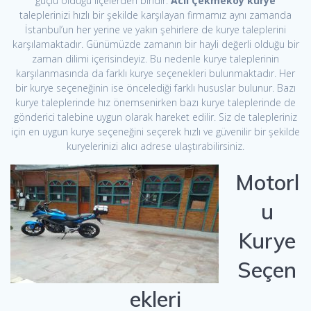
güçlü olduğu ilçelerden biridir.
Acil Çekmeköy kurye
taleplerinizi hızlı bir şekilde karşılayan firmamız aynı zamanda
İstanbul’un her yerine ve yakın şehirlere de kurye taleplerini
karşılamaktadır. Günümüzde zamanın bir hayli değerli olduğu bir
zaman dilimi içerisindeyiz. Bu nedenle kurye taleplerinin
karşılanmasında da farklı kurye seçenekleri bulunmaktadır. Her
bir kurye seçeneğinin ise öncelediği farklı hususlar bulunur. Bazı
kurye taleplerinde hız önemsenirken bazı kurye taleplerinde de
gönderici talebine uygun olarak hareket edilir. Siz de talepleriniz
için en uygun kurye seçeneğini seçerek hızlı ve güvenilir bir şekilde
kuryelerinizi alıcı adrese ulaştırabilirsiniz.
Motorl
u
Kurye
Seçen
ekleri