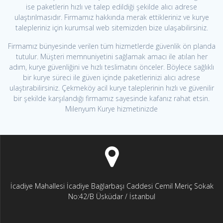
ise paketlerin hızlı ve talep edildiği şekilde alıcı adrese
ulaştırılmasıdır. Firmamız hakkında merak ettikleriniz ve kurye
talepleriniz için kurumsal web sitemizden bize ulaşabilirsiniz.
Firmamız bünyesinde verilen tüm hizmetlerde güvenlik ön planda
tutulur. Müşteri memnuniyetini sağlamak amacı ile atılan her
adım, kurye güvenliğini ve hızlı teslimatını önceler. Böylece sağlıklı
bir kurye süreci ile güven içinde paketlerinizi alıcı adrese
ulaştırabilirsiniz. Çekmeköy acil kurye taleplerinin hızlı ve güvenilir
bir şekilde karşılandığı firmamız sayesinde kafanız rahat etsin.
Milenyum Kurye hizmetinizde
İcadiye Mahallesi İcadiye Bağlarbaşı Caddesi Cemil Meriç Sokak
No:42/B Üsküdar / İstanbul