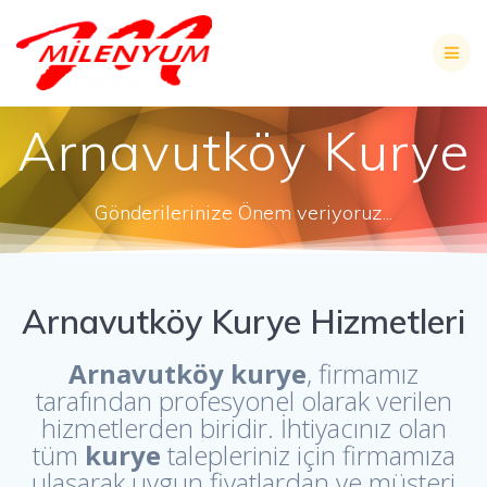
Skip
to
content
Arnavutköy Kurye
Gönderilerinize Önem veriyoruz...
Arnavutköy Kurye Hizmetleri
Arnavutköy kurye
, firmamız
tarafından profesyonel olarak verilen
hizmetlerden biridir. İhtiyacınız olan
tüm
kurye
talepleriniz için firmamıza
ulaşarak uygun fiyatlardan ve müşteri