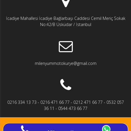
İcadiye Mahallesi İcadiye Bağlarbaşı Caddesi Cemil Meriç Sokak
No:42/B Üsküdar / İstanbul
milenyummotokurye@gmail.com
0216 334 13 73 - 0216 471 66 77 - 0212 471 66 77 - 0532 057
36 11 - 0544 473 66 77
© 2026 Milenyum Kurye - Moto Kurye 'de 22.Yıl. Zamana Meydan