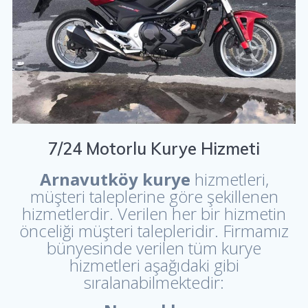
7/24 Motorlu Kurye Hizmeti
Arnavutköy kurye
hizmetleri,
müşteri taleplerine göre şekillenen
hizmetlerdir. Verilen her bir hizmetin
önceliği müşteri talepleridir. Firmamız
bünyesinde verilen tüm kurye
hizmetleri aşağıdaki gibi
sıralanabilmektedir: