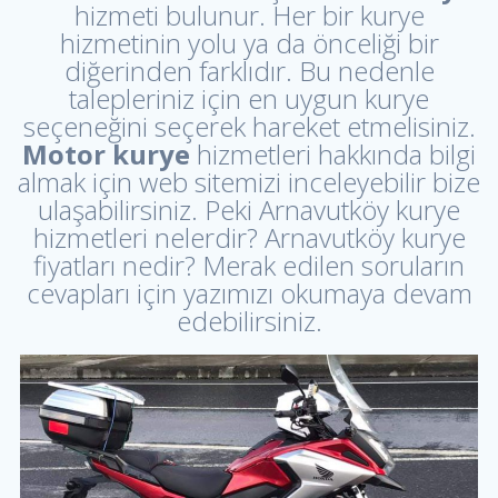
hizmeti bulunur. Her bir kurye
hizmetinin yolu ya da önceliği bir
diğerinden farklıdır. Bu nedenle
talepleriniz için en uygun kurye
seçeneğini seçerek hareket etmelisiniz.
Motor kurye
hizmetleri hakkında bilgi
almak için web sitemizi inceleyebilir bize
ulaşabilirsiniz. Peki Arnavutköy kurye
hizmetleri nelerdir? Arnavutköy kurye
fiyatları nedir? Merak edilen soruların
cevapları için yazımızı okumaya devam
edebilirsiniz.