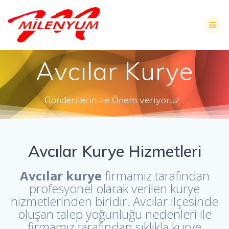
Skip
to
content
Avcılar Kurye
Gönderilerinize Önem veriyoruz...
Avcılar Kurye Hizmetleri
Avcılar kurye
firmamız tarafından
profesyonel olarak verilen kurye
hizmetlerinden biridir. Avcılar ilçesinde
oluşan talep yoğunluğu nedenleri ile
firmamız tarafından sıklıkla kurye