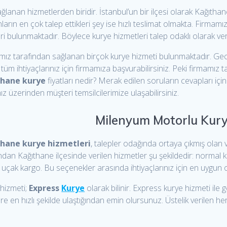
ğlanan hizmetlerden biridir. İstanbul’un bir ilçesi olarak Kağıtha
nların en çok talep ettikleri şey ise hızlı teslimat olmakta. Firmam
i bulunmaktadır. Böylece kurye hizmetleri talep odaklı olarak ver
mız tarafından sağlanan birçok kurye hizmeti bulunmaktadır. Gec
tüm ihtiyaçlarınız için firmamıza başvurabilirsiniz. Peki firmamız 
thane kurye
fiyatları nedir? Merak edilen soruların cevapları i
ız üzerinden müşteri temsilcilerimize ulaşabilirsiniz.
Milenyum Motorlu Kury
thane kurye hizmetleri
, talepler odağında ortaya çıkmış olan 
ndan Kağıthane ilçesinde verilen hizmetler şu şekildedir: normal k
 uçak kargo. Bu seçenekler arasında ihtiyaçlarınız için en uygun o
 hizmeti;
Express
Kurye
olarak bilinir. Express kurye hizmeti il
 en hızlı şekilde ulaştığından emin olursunuz. Üstelik verilen her