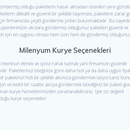
ra göndermiş olduğu paketlerin hasar almadan istenilen yere gönde
ketlerin dikkatli ve güvenli bir şekilde taşınması, paketlere zara
çin firmamızda çeşitli gönderme yolları bulunmaktadır. Bu sayede mü
şterilerimizin alıcılara göndermiş olduğunuz paketleri güvenli ve h
in için en uygunu olması hem sizin hem de göndermiş olduğunuz pa
Milenyum Kurye Seçenekleri
zi memnun etmek ve içinizi rahat tutmak yani firmamızın güvenilir
r. Paketlerinizi isteğinize göre daha hızlı ya da daha uygun fiya
r paketinizi hızlı bir şekilde alıcınıza göndermek istiyorsanız bun
n ve belirli bir saatte alıcıya göndermek istediğiniz bir paketi güv
unan kurye hizmetlerimizden yararlanabilirsiniz. İşte siz değerli
lduğu kurye seçenekleri: