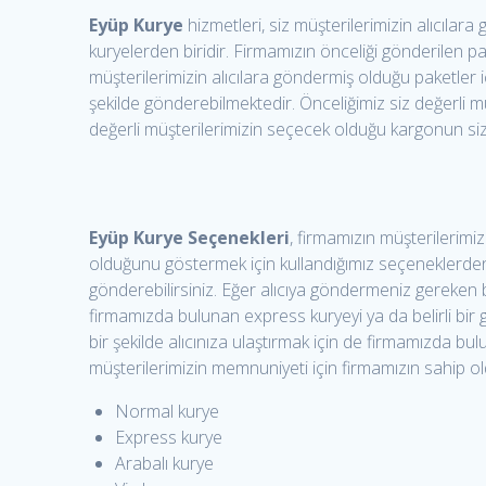
Eyüp Kurye
hizmetleri, siz müşterilerimizin alıcıla
kuryelerden biridir. Firmamızın önceliği gönderilen pa
müşterilerimizin alıcılara göndermiş olduğu paketler i
şekilde gönderebilmektedir. Önceliğimiz siz değerli mü
değerli müşterilerimizin seçecek olduğu kargonun siz
Eyüp Kurye Seçenekleri
, firmamızın müşterilerimi
olduğunu göstermek için kullandığımız seçeneklerdendi
gönderebilirsiniz. Eğer alıcıya göndermeniz gereken bi
firmamızda bulunan express kuryeyi ya da belirli bir gü
bir şekilde alıcınıza ulaştırmak için de firmamızda bul
müşterilerimizin memnuniyeti için firmamızın sahip o
Normal kurye
Express kurye
Arabalı kurye