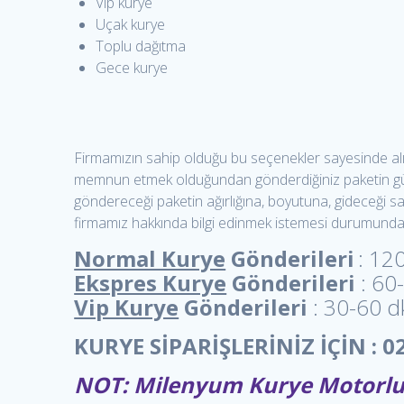
Vip kurye
Uçak kurye
Toplu dağıtma
Gece kurye
Firmamızın sahip olduğu bu seçenekler sayesinde alıcı
memnun etmek olduğundan gönderdiğiniz paketin güvenl
göndereceği paketin ağırlığına, boyutuna, gideceği s
firmamız hakkında bilgi edinmek istemesi durumunda fi
Normal Kurye
Gönderileri
: 120
Ekspres Kurye
Gönderileri
: 60
Vip Kurye
Gönderileri
: 30-60 dk
KURYE SİPARİŞLERİNİZ İÇİN : 02
NOT: Milenyum Kurye Motorlu 