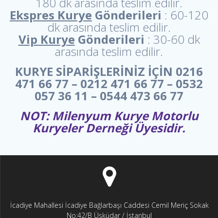
180 dk arasında teslim edilir.
Ekspres Kurye
Gönderileri
: 60-120
dk arasında teslim edilir.
Vip Kurye
Gönderileri
: 30-60 dk
arasında teslim edilir.
KURYE SİPARİŞLERİNİZ İÇİN 0216
471 66 77 – 0212 471 66 77 – 0532
057 36 11 – 0544 473 66 77
NOT: Milenyum Kurye Motorlu
Kuryeler Derneği Üyesidir.
İcadiye Mahallesi İcadiye Bağlarbaşı Caddesi Cemil Meriç Sokak
No:42/B Üsküdar / İstanbul