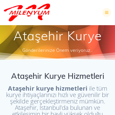
Skip
to
content
Ataşehir Kurye
Gönderilerinize Önem veriyoruz...
Ataşehir Kurye Hizmetleri
Ataşehir kurye hizmetleri
ile tüm
kurye ihtiyaçlarınızı hızlı ve güvenilir bir
şekilde gerçekleştirmeniz mümkün.
Ataşehir, İstanbul’da bulunan ve
etkileşimin bir hayli yüksek olduğu