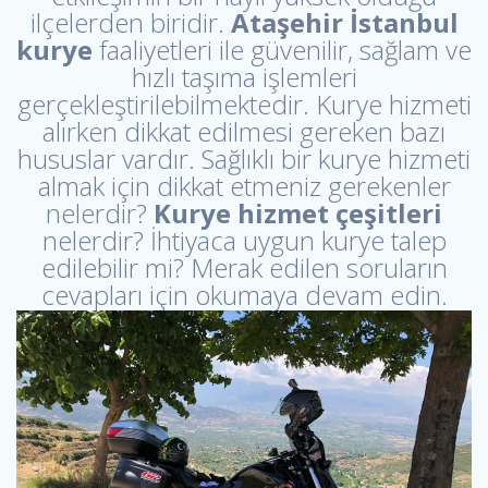
ilçelerden biridir.
Ataşehir İstanbul
kurye
faaliyetleri ile güvenilir, sağlam ve
hızlı taşıma işlemleri
gerçekleştirilebilmektedir. Kurye hizmeti
alırken dikkat edilmesi gereken bazı
hususlar vardır. Sağlıklı bir kurye hizmeti
almak için dikkat etmeniz gerekenler
nelerdir?
Kurye hizmet çeşitleri
nelerdir? İhtiyaca uygun kurye talep
edilebilir mi? Merak edilen soruların
cevapları için okumaya devam edin.