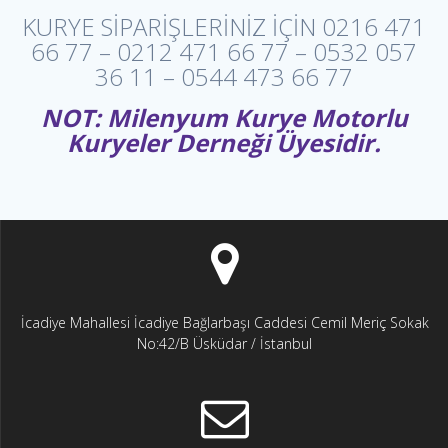
KURYE SİPARİŞLERİNİZ İÇİN 0216 471
66 77 – 0212 471 66 77 – 0532 057
36 11 – 0544 473 66 77
NOT: Milenyum Kurye Motorlu
Kuryeler Derneği Üyesidir.
İcadiye Mahallesi İcadiye Bağlarbaşı Caddesi Cemil Meriç Sokak
No:42/B Üsküdar / İstanbul