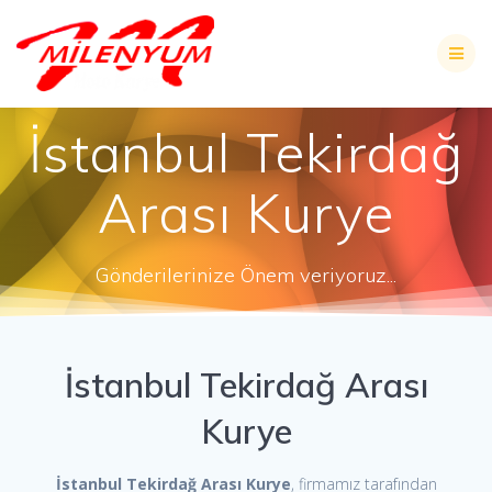
Skip
to
content
İstanbul Tekirdağ
Arası Kurye
Gönderilerinize Önem veriyoruz...
İstanbul Tekirdağ Arası
Kurye
İstanbul Tekirdağ Arası Kurye
, firmamız tarafından