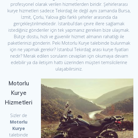
profesyonel olarak verilen hizmetlerden biridir. Şehirlerarası
kurye hizmetleri sadece Tekirdağ ile değil aynı zamanda Bursa,
İzmit, Çorlu, Yalova gibi farklı şehirler arasında da
gerçekleştirilmektedir. İstanbul’dan çevre illere sağlamak
istediğiniz gönderiler için tek yapmanız gereken bize ulaşmak.
Bütçe dostu, hızlı ve güvenilir hizmet almanın rahatlığı ile
paketlerinizi gönderin. Peki Motorlu Kurye talebinde bulunmak
için ne yapmak gerekir? İstanbul Tekirdağ arası kurye fiyatları
nedir? Merak edilen soruların cevapları için okumaya devam
edebilir ya da iletişim hattı üzerinden müşteri temsilcilerine
ulaşabilirsiniz.
Motorlu
Kurye
Hizmetleri
Sizler de
Motorlu
Kurye
talebinde